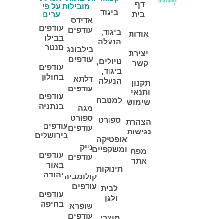
דף
מובילות
על פי
ביגוד
בית
ערים
אדידס
עודפים
עודפים
ביגוד,
אודות
בבילו
הנעלה
סנטר
בילבונג
יצירת
עודפים
טיולים,
קשר
עודפים
ביגוד,
בחולון
דלתא
הנעלה
תקנון
עודפים
ותנאי
עודפים
למטבח
שימוש
בנתניה
מגה
ספורט
ספורט
הצהרת
עודפים
עודפים
נגישות
בירושלים
אופטיקה
נייק
ומשקפיים
מפת
עודפים
עודפים
אתר
באור
תינוקות
יהודה
קולומביה
עודפים
לבית
עודפים
ולגן
בחיפה
שופרא
עודפים
מוצרי