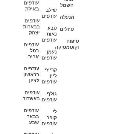
עודפים
חשמל
באילת
שילב
עודפים
הנעלה
עודפים
בבארות
טבע
טיולים
יצחק
נאות
עודפים
טיפוח
עודפים
וקוסמטיקה
בתל
נעמן
אביב
עודפים
עודפים
קרייזי
בראשון
ליין
לציון
עודפים
עודפים
גולף
באשדוד
עודפים
עודפים
לי
בבאר
קופר
שבע
עודפים