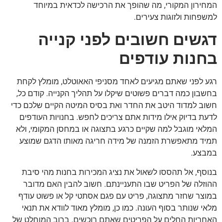
המחירון המקורי, מה שהופך את הרכישה לכדאית במיוחד
למשפחות ולזוגות צעירים.
דגשים חשובים לפני קנייה
בחנות עודפים
רגע לפני שאתם מגיעים לאחד מסניפי האאוטלט, מומלץ לקחת
בחשבון כמה דברים פשוטים שיקלו על תהליך הקנייה. קודם כל,
חשוב למדוד היטב את החדר ואת בסיס המיטה הקיים שלכם כדי
לדעת בדיוק אילו מידות אתם צריכים לחפש. בחנויות העודפים
המלאי מוגבל למה שקיים כרגע בתצוגה או במחסן המקומי, ולא
תמיד מתאפשרת הזמנה של מידה חריגה מאותו הדגם שמוצע
במבצע.
בנוסף, אל תהססו לשאול את נציג המכירות בחנות מהי סיבת
ההוזלה של הפריט שבו התעניינתם. חשוב להבין האם מדובר
במוצר שחזר מתצוגה, פריט עם פגם אסתטי קל או פשוט עודף
מלאי שנותר בסוף העונה. כמו כן, מומלץ מאוד לוודא את תנאי
האחריות החלים על הפריטים שאתם רוכשים. ברוב המוחלט של