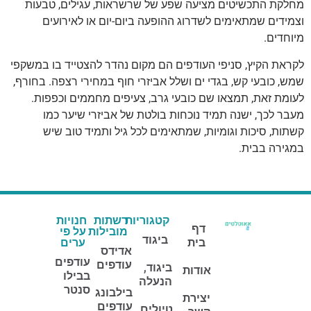
מחלקת התכשיטים מציעה שפע של שרשראות, עגילים, טבעות
וצמידים שמתאימים לשדרוג ההופעה ביום-יום או לאירועים
מיוחדים.
לקראת הקיץ, סניפי העודפים הם מקום נהדר להצטייד בו במשקפי
שמש, כובעי קש, בגדי ים ושלל אביזרי חוף במחירי רצפה. בחורף,
לעומת זאת, תמצאו שם כובעי גרב, צעיפים מחממים וכפפות.
מעבר לכך, ישנה תמיד נוכחות בולטת של אביזרי שיער כמו
קשתות, סיכות וגומיות, שמתאימים לכל גיל ותמיד טוב שיש
במגירה בבית.
קטגוריות
רשתות
חנויות
דף
מובילות
על פי
ביגוד
בית
ערים
אדידס
עודפים
עודפים
ביגוד,
אודות
בבילו
הנעלה
סנטר
בילבונג
יצירת
עודפים
טיולים,