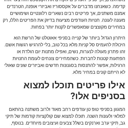
קדימה. כשאנחנו מדברים על אקססוריז ואביזרי אופנה, הטרנדים
אמנם משתנים, אך פריטים רבים נשארים רלוונטיים ושימושיים
מעונה לעונה. חנויות העודפים מציעות בדיוק את הפריטים הללו, רק
במחירים מקוצצים שמאפשרים לקנות יותר בפחות.
היתרון הגדול ביותר של קנייה בסניפי אאוטלט של הרשת הוא
היכולת להעמיס סל קניות מלא בכל טוב, בלי להרגיש רגשות אשם.
זהו פתרון מעולה לנערות, נשים, ואפילו מתנות יום הולדת או
הפתעות קטנות לחברות. כשהמחירים צונחים לעומת החנויות
הרגילות, אפשר להתנסות בסגנונות חדשים ואביזרים שונים שאולי
לא הייתם קונים במחיר מלא.
אילו פריטים תוכלו למצוא
בסניפים אלו?
המגוון בסניפי טופ טן עודפים רחב מאוד ולרוב משתנה בהתאם
למלאי ולעונות השנה. תוכלו למצוא שם קולקציות קודמות של תיקי
גב, תיקי ערב וארנקים בשלל צבעים ועיצובים מיוחדים. בנוסף,