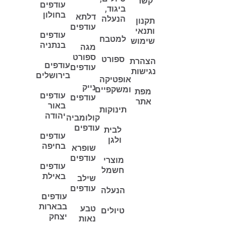
קשר
עודפים
ביגוד,
בחולון
דלתא
הנעלה
תקנון
עודפים
ותנאי
עודפים
למטבח
שימוש
בנתניה
מגה
ספורט
ספורט
הצהרת
עודפים
עודפים
נגישות
בירושלים
אופטיקה
נייק
ומשקפיים
מפת
עודפים
עודפים
אתר
באור
תינוקות
יהודה
קולומביה
עודפים
לבית
עודפים
ולגן
בחיפה
שופרא
עודפים
מוצרי
עודפים
חשמל
באילת
שילב
עודפים
הנעלה
עודפים
בבארות
טבע
טיולים
יצחק
נאות