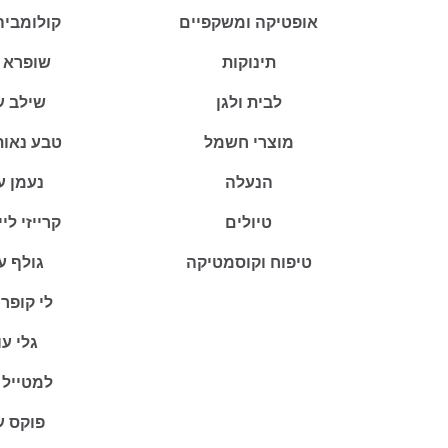
אופטיקה ומשקפיים
קולומביה
תינוקות
שופרא 
לבית ולגן
שילב ע
מוצרי חשמל
טבע נאות
הנעלה
נעמן ע
טיולים
קרייזי לי
טיפוח וקוסמטיקה
גולף ע
לי קופר
גלי ע
למטייל 
פוקס ע