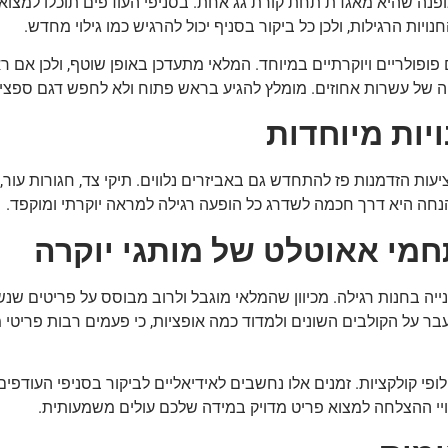
פנה שהיא מאגדת תחת קורת גג אחת. בסניפי העודפים תוכלו למצוא קו
ת הרגילות, ולכן כל ביקור בסניף יכול להרגיש כמו גילוי מחדש.
פופולריים ויוקרתיים במיוחד. המלאי מתעדכן באופן שוטף, ולכן אם 
חה של עשרות אחוזים. מומלץ להגיע בראש פתוח ולא לחפש דגם ספצ
יות מיוחדות
ת הזדמנות פז להתחדש גם באביזרים נלווים. תיקי צד, חגורות עור, 
חה היא דרך חכמה לשדרג כל הופעה רגילה למראה יוקרתי ומוקפד.
חמי אאוטלט של מותגי יוקרה
יה בחנות רגילה. מכיוון שהמלאי מוגבל ולרוב מבוסס על פריטים שנש
עבר על הקולבים השונים ולמדוד כמה אופציות, כי פעמים רבות פריטי
ופי קולקציות. זמנים אלו נחשבים לאידיאליים לביקור בסניפי העודפי
ויי ההצלחה למצוא פריט מדויק במידה שלכם עולים משמעותית.