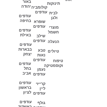
באור
תינוקות
יהודה
קולומביה
עודפים
לבית
עודפים
ולגן
בחיפה
שופרא
עודפים
מוצרי
עודפים
חשמל
באילת
שילב
עודפים
הנעלה
עודפים
בבארות
טבע
טיולים
יצחק
נאות
עודפים
טיפוח
עודפים
וקוסמטיקה
בתל
נעמן
אביב
עודפים
עודפים
קרייזי
בראשון
ליין
לציון
עודפים
עודפים
גולף
באשדוד