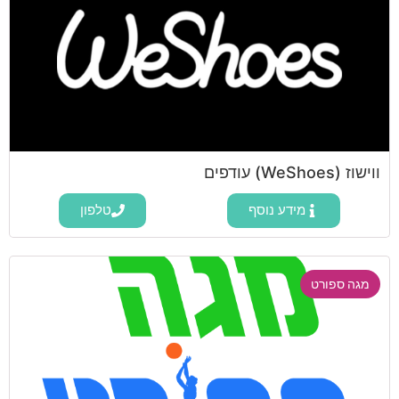
ווישוז (WeShoes) עודפים
מידע נוסף
טלפון
מגה ספורט