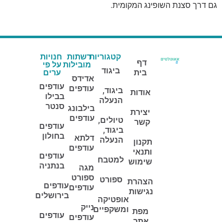
גם דרך סצנת השופינג המקומית.
קטגוריות
רשתות
חנויות
דף
מובילות
על פי
ביגוד
בית
ערים
אדידס
עודפים
עודפים
ביגוד,
אודות
בבילו
הנעלה
סנטר
בילבונג
יצירת
עודפים
טיולים,
קשר
עודפים
ביגוד,
בחולון
דלתא
הנעלה
תקנון
עודפים
ותנאי
עודפים
למטבח
שימוש
בנתניה
מגה
ספורט
ספורט
הצהרת
עודפים
עודפים
נגישות
בירושלים
אופטיקה
נייק
ומשקפיים
מפת
עודפים
עודפים
אתר