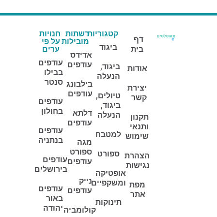
קטגוריות
רשתות
חנויות
דף
מובילות
על פי
ביגוד
בית
ערים
אדידס
עודפים
עודפים
ביגוד,
אודות
בבילו
הנעלה
סנטר
בילבונג
יצירת
עודפים
טיולים,
קשר
עודפים
ביגוד,
בחולון
דלתא
הנעלה
תקנון
עודפים
ותנאי
עודפים
למטבח
שימוש
בנתניה
מגה
ספורט
ספורט
הצהרת
עודפים
עודפים
נגישות
בירושלים
אופטיקה
נייק
ומשקפיים
מפת
עודפים
עודפים
אתר
באור
תינוקות
יהודה
קולומביה