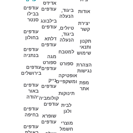
אדידס
עודפים
עודפים
ביגוד,
אודות
בבילו
הנעלה
סנטר
בילבונג
יצירת
עודפים
טיולים,
קשר
עודפים
ביגוד,
בחולון
דלתא
הנעלה
תקנון
עודפים
ותנאי
עודפים
למטבח
שימוש
בנתניה
מגה
ספורט
ספורט
הצהרת
עודפים
עודפים
נגישות
בירושלים
אופטיקה
נייק
ומשקפיים
מפת
עודפים
עודפים
אתר
באור
תינוקות
יהודה
קולומביה
עודפים
לבית
עודפים
ולגן
בחיפה
שופרא
עודפים
מוצרי
עודפים
חשמל
באילת