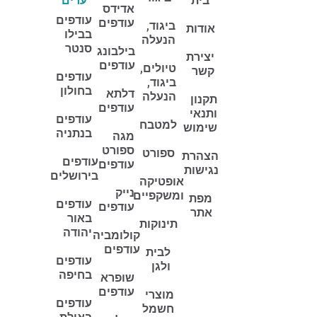
בית
ערים
אדידס
עודפים
עודפים
ביגוד,
אודות
בבילו
הנעלה
סנטר
בילבונג
יצירת
עודפים
טיולים,
קשר
עודפים
ביגוד,
בחולון
דלתא
הנעלה
תקנון
עודפים
ותנאי
עודפים
למטבח
שימוש
בנתניה
מגה
ספורט
ספורט
הצהרת
עודפים
עודפים
נגישות
בירושלים
אופטיקה
נייק
ומשקפיים
מפת
עודפים
עודפים
אתר
באור
תינוקות
יהודה
קולומביה
עודפים
לבית
עודפים
ולגן
בחיפה
שופרא
עודפים
מוצרי
עודפים
חשמל