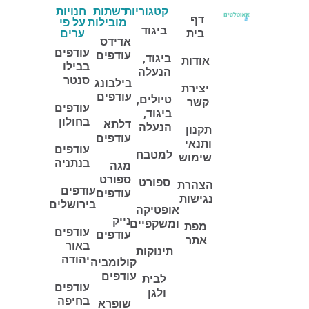
קטגוריות
רשתות
חנויות
דף
מובילות
על פי
ביגוד
בית
ערים
אדידס
עודפים
עודפים
ביגוד,
אודות
בבילו
הנעלה
סנטר
בילבונג
יצירת
עודפים
טיולים,
קשר
עודפים
ביגוד,
בחולון
דלתא
הנעלה
תקנון
עודפים
ותנאי
עודפים
למטבח
שימוש
בנתניה
מגה
ספורט
ספורט
הצהרת
עודפים
עודפים
נגישות
בירושלים
אופטיקה
נייק
ומשקפיים
מפת
עודפים
עודפים
אתר
באור
תינוקות
יהודה
קולומביה
עודפים
לבית
עודפים
ולגן
בחיפה
שופרא