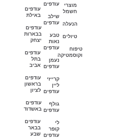
עודפים
מוצרי
עודפים
חשמל
באילת
שילב
עודפים
הנעלה
עודפים
בבארות
טבע
טיולים
יצחק
נאות
עודפים
טיפוח
עודפים
וקוסמטיקה
בתל
נעמן
אביב
עודפים
עודפים
קרייזי
בראשון
ליין
לציון
עודפים
עודפים
גולף
באשדוד
עודפים
עודפים
לי
בבאר
קופר
שבע
עודפים