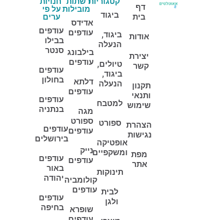
קטגוריות
רשתות
חנויות
דף
מובילות
על פי
ביגוד
בית
ערים
אדידס
עודפים
עודפים
ביגוד,
אודות
בבילו
הנעלה
סנטר
בילבונג
יצירת
עודפים
טיולים,
קשר
עודפים
ביגוד,
בחולון
דלתא
הנעלה
תקנון
עודפים
ותנאי
עודפים
למטבח
שימוש
בנתניה
מגה
ספורט
ספורט
הצהרת
עודפים
עודפים
נגישות
בירושלים
אופטיקה
נייק
ומשקפיים
מפת
עודפים
עודפים
אתר
באור
תינוקות
יהודה
קולומביה
עודפים
לבית
עודפים
ולגן
בחיפה
שופרא
עודפים