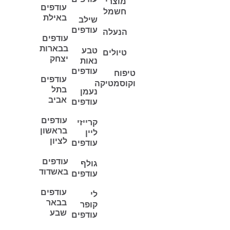
מוצרי
עודפים
חשמל
באילת
שילב
עודפים
הנעלה
עודפים
בבארות
טבע
טיולים
יצחק
נאות
עודפים
טיפוח
עודפים
וקוסמטיקה
בתל
נעמן
אביב
עודפים
עודפים
קרייזי
בראשון
ליין
לציון
עודפים
עודפים
גולף
באשדוד
עודפים
עודפים
לי
בבאר
קופר
שבע
עודפים