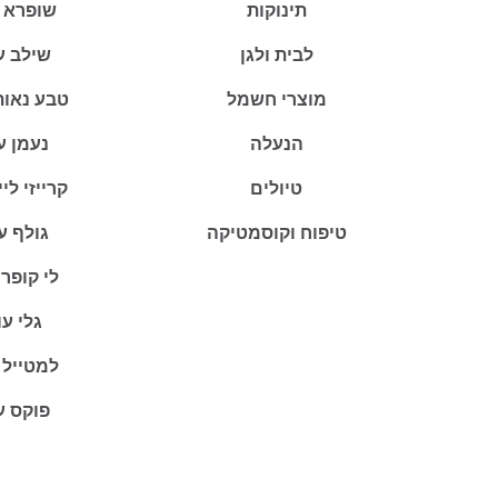
תינוקות
שופרא 
לבית ולגן
שילב ע
מוצרי חשמל
טבע נאות
הנעלה
נעמן ע
טיולים
קרייזי לי
טיפוח וקוסמטיקה
גולף ע
לי קופר
גלי ע
למטייל 
פוקס ע