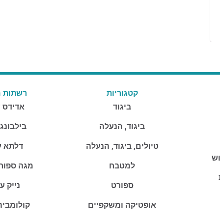
קטגוריות
רשתות מ
ביגוד
אדידס 
ביגוד, הנעלה
בילבונג
טיולים, ביגוד, הנעלה
דלתא ע
וש
למטבח
מגה ספור
ספורט
נייק ע
אופטיקה ומשקפיים
קולומביה