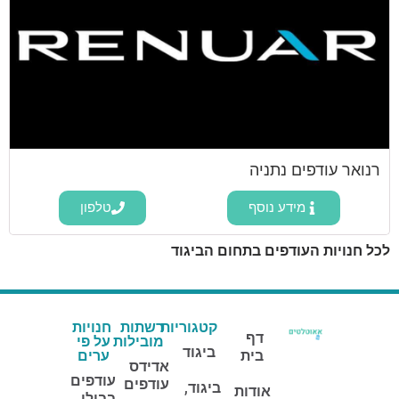
רנואר עודפים נתניה
מידע נוסף
טלפון
לכל חנויות העודפים בתחום הביגוד
קטגוריות
רשתות
חנויות
דף
מובילות
על פי
ביגוד
בית
ערים
אדידס
עודפים
עודפים
ביגוד,
אודות
בבילו