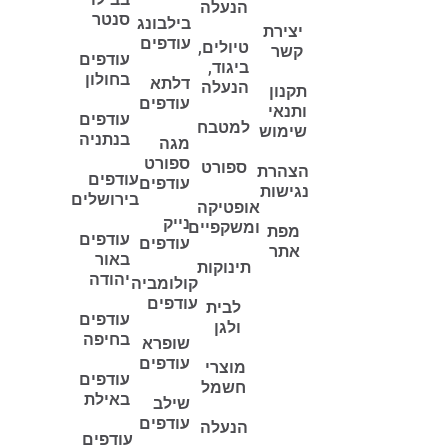
הנעלה
סנטר
בילבונג
יצירת
עודפים
טיולים,
קשר
עודפים
ביגוד,
בחולון
דלתא
הנעלה
תקנון
עודפים
ותנאי
עודפים
למטבח
שימוש
בנתניה
מגה
ספורט
ספורט
הצהרת
עודפים
עודפים
נגישות
בירושלים
אופטיקה
נייק
ומשקפיים
מפת
עודפים
עודפים
אתר
באור
תינוקות
יהודה
קולומביה
עודפים
לבית
עודפים
ולגן
בחיפה
שופרא
עודפים
מוצרי
עודפים
חשמל
באילת
שילב
עודפים
הנעלה
עודפים