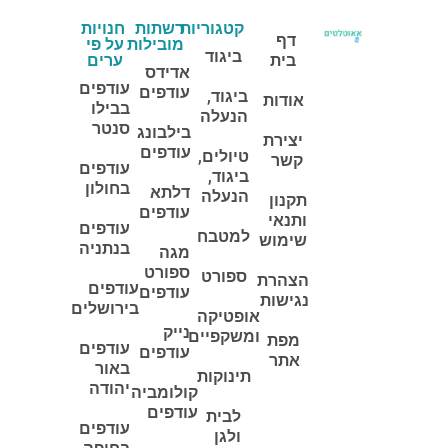
קטגוריות
רשתות
חנויות
דף
מובילות
על פי
ביגוד
בית
ערים
אדידס
עודפים
עודפים
ביגוד,
אודות
בבילו
הנעלה
סנטר
בילבונג
יצירת
עודפים
טיולים,
קשר
עודפים
ביגוד,
בחולון
דלתא
הנעלה
תקנון
עודפים
ותנאי
עודפים
למטבח
שימוש
בנתניה
מגה
ספורט
ספורט
הצהרת
עודפים
עודפים
נגישות
בירושלים
אופטיקה
נייק
ומשקפיים
מפת
עודפים
עודפים
אתר
באור
תינוקות
יהודה
קולומביה
עודפים
לבית
עודפים
ולגן