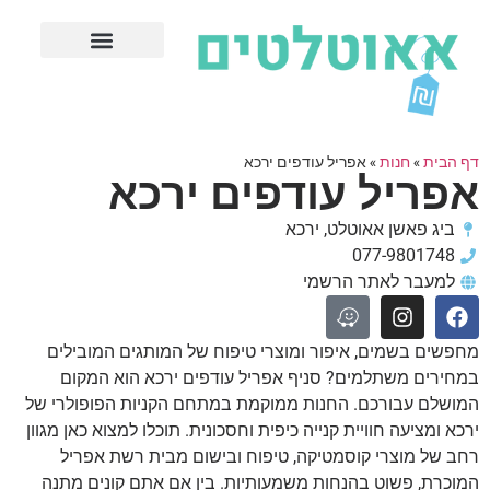
חנויות עודפים מובילות
ערים פופולריות
דף הבית
»
חנות
»
אפריל עודפים ירכא
אפריל עודפים ירכא
ביג פאשן אאוטלט, ירכא
077-9801748
למעבר לאתר הרשמי
מחפשים בשמים, איפור ומוצרי טיפוח של המותגים המובילים
במחירים משתלמים? סניף אפריל עודפים ירכא הוא המקום
המושלם עבורכם. החנות ממוקמת במתחם הקניות הפופולרי של
ירכא ומציעה חוויית קנייה כיפית וחסכונית. תוכלו למצוא כאן מגוון
רחב של מוצרי קוסמטיקה, טיפוח ובישום מבית רשת אפריל
המוכרת, פשוט בהנחות משמעותיות. בין אם אתם קונים מתנה