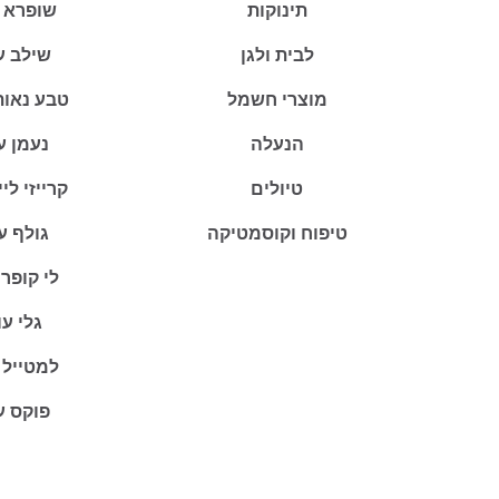
תינוקות
שופרא 
לבית ולגן
שילב ע
מוצרי חשמל
טבע נאות
הנעלה
נעמן ע
טיולים
קרייזי לי
טיפוח וקוסמטיקה
גולף ע
לי קופר
גלי ע
למטייל 
פוקס ע