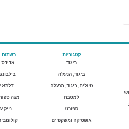
קטגוריות
רשתות מ
ביגוד
אדידס 
ביגוד, הנעלה
בילבונג
טיולים, ביגוד, הנעלה
דלתא ע
וש
למטבח
מגה ספור
ספורט
נייק ע
אופטיקה ומשקפיים
קולומביה