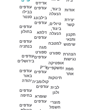
בית
ערים
אדידס
עודפים
עודפים
ביגוד,
אודות
בבילו
הנעלה
סנטר
בילבונג
יצירת
עודפים
טיולים,
קשר
עודפים
ביגוד,
בחולון
דלתא
הנעלה
תקנון
עודפים
ותנאי
עודפים
למטבח
שימוש
בנתניה
מגה
ספורט
ספורט
הצהרת
עודפים
עודפים
נגישות
בירושלים
אופטיקה
נייק
ומשקפיים
מפת
עודפים
עודפים
אתר
באור
תינוקות
יהודה
קולומביה
עודפים
לבית
עודפים
ולגן
בחיפה
שופרא
עודפים
מוצרי
עודפים
חשמל