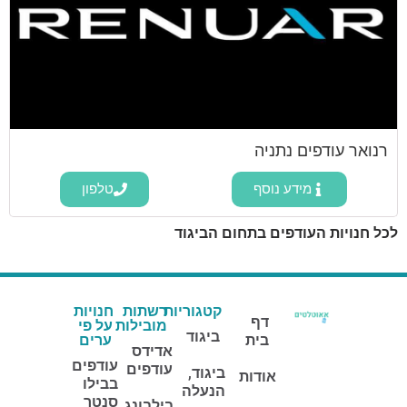
רנואר עודפים נתניה
מידע נוסף
טלפון
לכל חנויות העודפים בתחום הביגוד
קטגוריות
רשתות
חנויות
דף
מובילות
על פי
ביגוד
בית
ערים
אדידס
עודפים
עודפים
ביגוד,
אודות
בבילו
הנעלה
סנטר
בילבונג