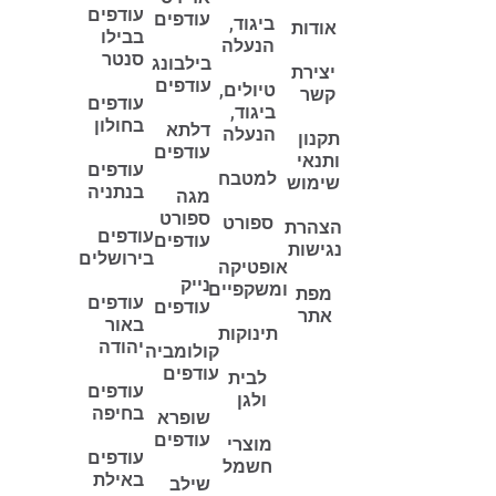
עודפים
עודפים
ביגוד,
אודות
בבילו
הנעלה
סנטר
בילבונג
יצירת
עודפים
טיולים,
קשר
עודפים
ביגוד,
בחולון
דלתא
הנעלה
תקנון
עודפים
ותנאי
עודפים
למטבח
שימוש
בנתניה
מגה
ספורט
ספורט
הצהרת
עודפים
עודפים
נגישות
בירושלים
אופטיקה
נייק
ומשקפיים
מפת
עודפים
עודפים
אתר
באור
תינוקות
יהודה
קולומביה
עודפים
לבית
עודפים
ולגן
בחיפה
שופרא
עודפים
מוצרי
עודפים
חשמל
באילת
שילב