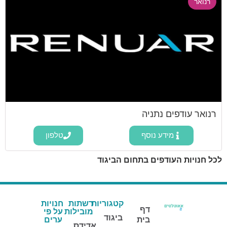
רנואר
רנואר עודפים נתניה
מידע נוסף
טלפון
לכל חנויות העודפים בתחום הביגוד
קטגוריות
רשתות
חנויות
דף
מובילות
על פי
ביגוד
בית
ערים
אדידס