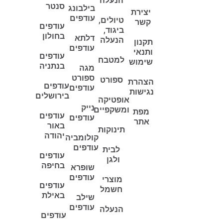
הנעלה
סנטר
בילבונג
יצירת
עודפים
טיולים,
קשר
עודפים
ביגוד,
בחולון
דלתא
הנעלה
תקנון
עודפים
ותנאי
עודפים
למטבח
שימוש
בנתניה
מגה
ספורט
ספורט
הצהרת
עודפים
עודפים
נגישות
בירושלים
אופטיקה
נייק
ומשקפיים
מפת
עודפים
עודפים
אתר
באור
תינוקות
יהודה
קולומביה
עודפים
לבית
עודפים
ולגן
בחיפה
שופרא
עודפים
מוצרי
עודפים
חשמל
באילת
שילב
עודפים
הנעלה
עודפים