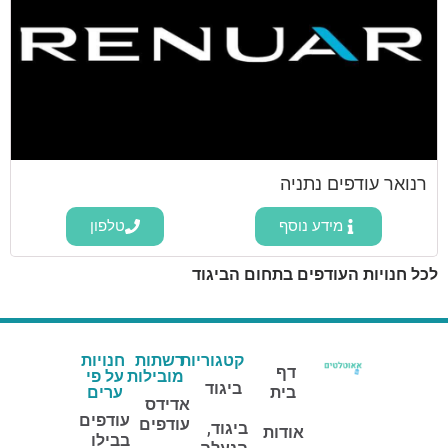
רנואר עודפים נתניה
מידע נוסף
טלפון
לכל חנויות העודפים בתחום הביגוד
קטגוריות
רשתות
חנויות
דף
מובילות
על פי
ביגוד
בית
ערים
אדידס
עודפים
עודפים
ביגוד,
אודות
בבילו