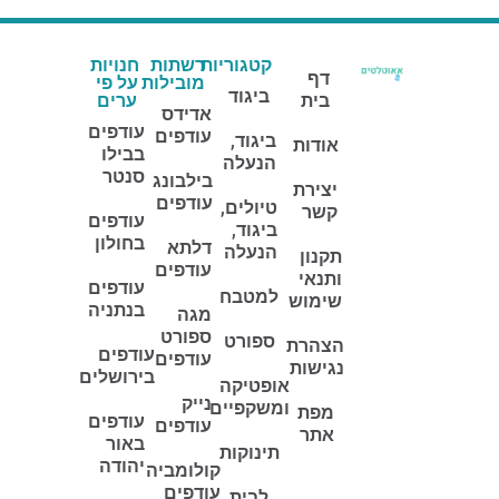
קטגוריות
רשתות
חנויות
דף
מובילות
על פי
ביגוד
בית
ערים
אדידס
עודפים
עודפים
ביגוד,
אודות
בבילו
הנעלה
סנטר
בילבונג
יצירת
עודפים
טיולים,
קשר
עודפים
ביגוד,
בחולון
דלתא
הנעלה
תקנון
עודפים
ותנאי
עודפים
למטבח
שימוש
בנתניה
מגה
ספורט
ספורט
הצהרת
עודפים
עודפים
נגישות
בירושלים
אופטיקה
נייק
ומשקפיים
מפת
עודפים
עודפים
אתר
באור
תינוקות
יהודה
קולומביה
עודפים
לבית