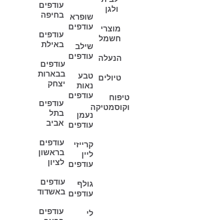
עודפים
ולגן
בחיפה
שופרא
עודפים
מוצרי
עודפים
חשמל
באילת
שילב
עודפים
הנעלה
עודפים
בבארות
טבע
טיולים
יצחק
נאות
עודפים
טיפוח
עודפים
וקוסמטיקה
בתל
נעמן
אביב
עודפים
עודפים
קרייזי
בראשון
ליין
לציון
עודפים
עודפים
גולף
באשדוד
עודפים
עודפים
לי