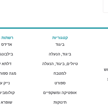
קטגוריות
רשתות מ
ביגוד
אדידס 
ביגוד, הנעלה
בילבונג
טיולים, ביגוד, הנעלה
דלתא ע
וש
למטבח
מגה ספור
ספורט
נייק ע
אופטיקה ומשקפיים
קולומביה
תינוקות
שופרא 