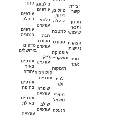
סנטר
בילבונג
יצירת
עודפים
טיולים,
קשר
עודפים
ביגוד,
בחולון
דלתא
הנעלה
תקנון
עודפים
ותנאי
עודפים
למטבח
שימוש
בנתניה
מגה
ספורט
ספורט
הצהרת
עודפים
עודפים
נגישות
בירושלים
אופטיקה
נייק
ומשקפיים
מפת
עודפים
עודפים
אתר
באור
תינוקות
יהודה
קולומביה
עודפים
לבית
עודפים
ולגן
בחיפה
שופרא
עודפים
מוצרי
עודפים
חשמל
באילת
שילב
עודפים
הנעלה
עודפים