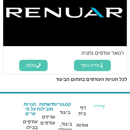
רנואר עודפים נתניה
מידע נוסף
טלפון
לכל חנויות העודפים בתחום הביגוד
קטגוריות
רשתות
חנויות
דף
מובילות
על פי
ביגוד
בית
ערים
אדידס
עודפים
עודפים
ביגוד,
אודות
בבילו
הנעלה