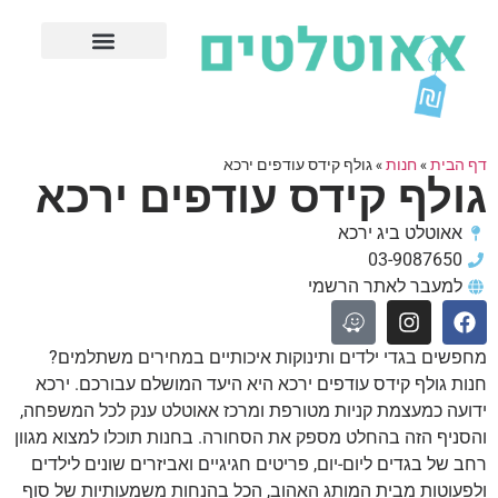
חנויות עודפים מובילות
ערים פופולריות
דף הבית
»
חנות
»
גולף קידס עודפים ירכא
גולף קידס עודפים ירכא
אאוטלט ביג ירכא
03-9087650
למעבר לאתר הרשמי
מחפשים בגדי ילדים ותינוקות איכותיים במחירים משתלמים?
חנות גולף קידס עודפים ירכא היא היעד המושלם עבורכם. ירכא
ידועה כמעצמת קניות מטורפת ומרכז אאוטלט ענק לכל המשפחה,
והסניף הזה בהחלט מספק את הסחורה. בחנות תוכלו למצוא מגוון
רחב של בגדים ליום-יום, פריטים חגיגיים ואביזרים שונים לילדים
ולפעוטות מבית המותג האהוב, הכל בהנחות משמעותיות של סוף