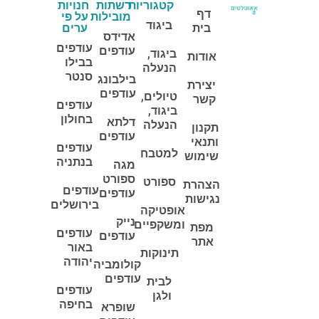
קטגוריות
רשתות
חנויות
דף
מובילות
על פי
ביגוד
בית
ערים
אדידס
עודפים
עודפים
ביגוד,
אודות
בבילו
הנעלה
סנטר
בילבונג
יצירת
עודפים
טיולים,
קשר
עודפים
ביגוד,
בחולון
דלתא
הנעלה
תקנון
עודפים
ותנאי
עודפים
למטבח
שימוש
בנתניה
מגה
ספורט
ספורט
הצהרת
עודפים
עודפים
נגישות
בירושלים
אופטיקה
נייק
ומשקפיים
מפת
עודפים
עודפים
אתר
באור
תינוקות
יהודה
קולומביה
עודפים
לבית
עודפים
ולגן
בחיפה
שופרא