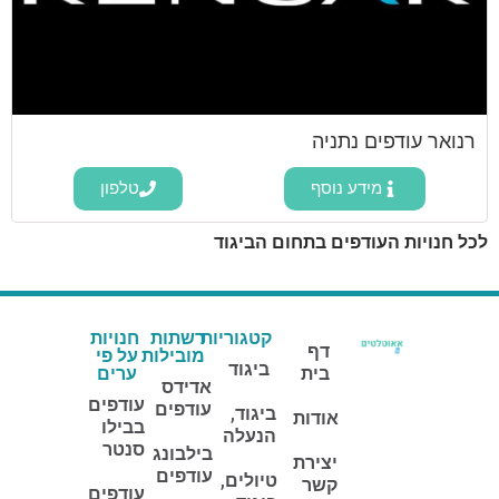
רנואר עודפים נתניה
מידע נוסף
טלפון
לכל חנויות העודפים בתחום הביגוד
קטגוריות
רשתות
חנויות
דף
מובילות
על פי
ביגוד
בית
ערים
אדידס
עודפים
עודפים
ביגוד,
אודות
בבילו
הנעלה
סנטר
בילבונג
יצירת
עודפים
טיולים,
קשר
עודפים