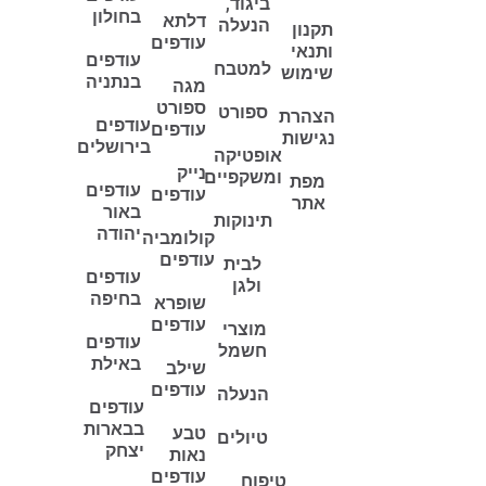
ביגוד,
בחולון
דלתא
הנעלה
תקנון
עודפים
ותנאי
עודפים
למטבח
שימוש
בנתניה
מגה
ספורט
ספורט
הצהרת
עודפים
עודפים
נגישות
בירושלים
אופטיקה
נייק
ומשקפיים
מפת
עודפים
עודפים
אתר
באור
תינוקות
יהודה
קולומביה
עודפים
לבית
עודפים
ולגן
בחיפה
שופרא
עודפים
מוצרי
עודפים
חשמל
באילת
שילב
עודפים
הנעלה
עודפים
בבארות
טבע
טיולים
יצחק
נאות
עודפים
טיפוח