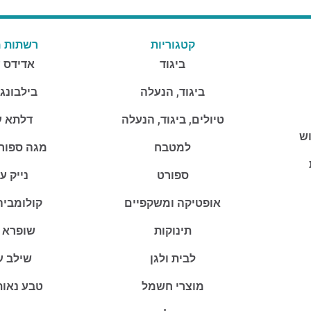
קטגוריות
רשתות מ
ביגוד
אדידס 
ביגוד, הנעלה
בילבונג
טיולים, ביגוד, הנעלה
דלתא ע
וש
למטבח
מגה ספור
ספורט
נייק ע
אופטיקה ומשקפיים
קולומביה
תינוקות
שופרא 
לבית ולגן
שילב ע
מוצרי חשמל
טבע נאות