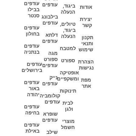
עודפים
עודפים
ביגוד,
אודות
בבילו
הנעלה
סנטר
בילבונג
יצירת
עודפים
טיולים,
קשר
עודפים
ביגוד,
בחולון
דלתא
הנעלה
תקנון
עודפים
ותנאי
עודפים
למטבח
שימוש
בנתניה
מגה
ספורט
ספורט
הצהרת
עודפים
עודפים
נגישות
בירושלים
אופטיקה
נייק
ומשקפיים
מפת
עודפים
עודפים
אתר
באור
תינוקות
יהודה
קולומביה
עודפים
לבית
עודפים
ולגן
בחיפה
שופרא
עודפים
מוצרי
עודפים
חשמל
באילת
שילב