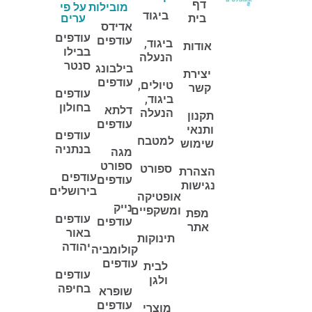
דף
מובילות
על פי
ביגוד
בית
ערים
אדידס
עודפים
עודפים
ביגוד,
אודות
בבילו
הנעלה
סנטר
בילבונג
יצירת
עודפים
טיולים,
קשר
עודפים
ביגוד,
בחולון
דלתא
הנעלה
תקנון
עודפים
ותנאי
עודפים
למטבח
שימוש
בנתניה
מגה
ספורט
ספורט
הצהרת
עודפים
עודפים
נגישות
בירושלים
אופטיקה
נייק
ומשקפיים
מפת
עודפים
עודפים
אתר
באור
תינוקות
יהודה
קולומביה
עודפים
לבית
עודפים
ולגן
בחיפה
שופרא
עודפים
מוצרי