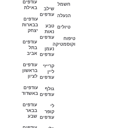
עודפים
חשמל
באילת
שילב
עודפים
הנעלה
עודפים
בבארות
טבע
טיולים
יצחק
נאות
עודפים
טיפוח
עודפים
וקוסמטיקה
בתל
נעמן
אביב
עודפים
עודפים
קרייזי
בראשון
ליין
לציון
עודפים
עודפים
גולף
באשדוד
עודפים
עודפים
לי
בבאר
קופר
שבע
עודפים
עודפים