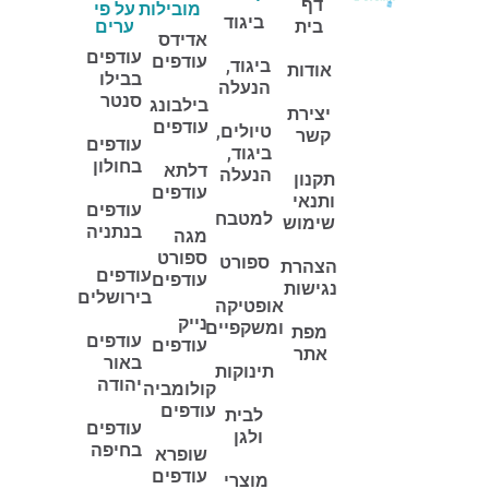
דף
מובילות
על פי
ביגוד
בית
ערים
אדידס
עודפים
עודפים
ביגוד,
אודות
בבילו
הנעלה
סנטר
בילבונג
יצירת
עודפים
טיולים,
קשר
עודפים
ביגוד,
בחולון
דלתא
הנעלה
תקנון
עודפים
ותנאי
עודפים
למטבח
שימוש
בנתניה
מגה
ספורט
ספורט
הצהרת
עודפים
עודפים
נגישות
בירושלים
אופטיקה
נייק
ומשקפיים
מפת
עודפים
עודפים
אתר
באור
תינוקות
יהודה
קולומביה
עודפים
לבית
עודפים
ולגן
בחיפה
שופרא
עודפים
מוצרי