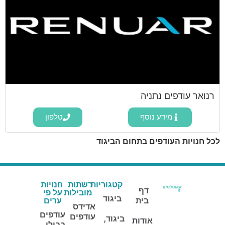
רנואר עודפים נתניה
מידע נוסף
טלפון
לכל חנויות העודפים בתחום הביגוד
קטגוריות
רשתות
חנויות
דף
מובילות
על פי
ביגוד
בית
ערים
אדידס
עודפים
עודפים
ביגוד,
אודות
בבילו