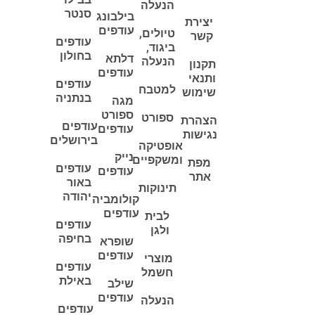
הנעלה
סנטר
בילבונג
יצירת
עודפים
טיולים,
קשר
עודפים
ביגוד,
בחולון
דלתא
הנעלה
תקנון
עודפים
ותנאי
עודפים
למטבח
שימוש
בנתניה
מגה
ספורט
ספורט
הצהרת
עודפים
עודפים
נגישות
בירושלים
אופטיקה
נייק
ומשקפיים
מפת
עודפים
עודפים
אתר
באור
תינוקות
יהודה
קולומביה
עודפים
לבית
עודפים
ולגן
בחיפה
שופרא
עודפים
מוצרי
עודפים
חשמל
באילת
שילב
עודפים
הנעלה
עודפים