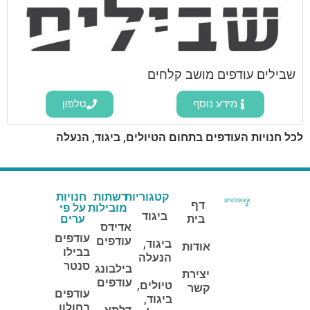
שבילים עודפים מושב קלחים
מידע נוסף
טלפון
לכל חנויות העודפים בתחום הטיולים, ביגוד, הנעלה
קטגוריות
רשתות
חנויות
דף
מובילות
על פי
ביגוד
בית
ערים
אדידס
עודפים
עודפים
ביגוד,
אודות
בבילו
הנעלה
סנטר
בילבונג
יצירת
עודפים
טיולים,
קשר
עודפים
ביגוד,
בחולון