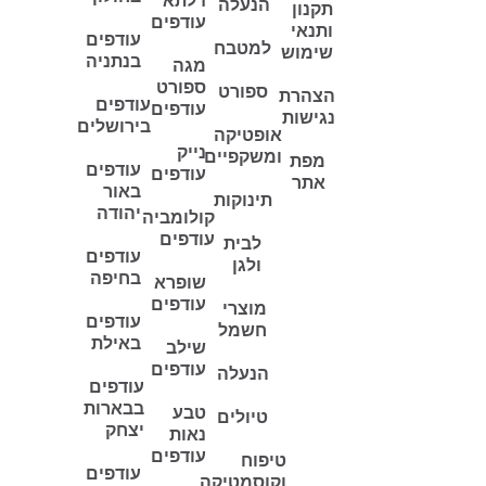
דלתא
הנעלה
תקנון
עודפים
ותנאי
עודפים
למטבח
שימוש
בנתניה
מגה
ספורט
ספורט
הצהרת
עודפים
עודפים
נגישות
בירושלים
אופטיקה
נייק
ומשקפיים
מפת
עודפים
עודפים
אתר
באור
תינוקות
יהודה
קולומביה
עודפים
לבית
עודפים
ולגן
בחיפה
שופרא
עודפים
מוצרי
עודפים
חשמל
באילת
שילב
עודפים
הנעלה
עודפים
בבארות
טבע
טיולים
יצחק
נאות
עודפים
טיפוח
עודפים
וקוסמטיקה