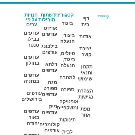
קטגוריות
רשתות
חנויות
דף
מובילות
על פי
ביגוד
בית
ערים
אדידס
עודפים
עודפים
ביגוד,
אודות
בבילו
הנעלה
סנטר
בילבונג
יצירת
עודפים
טיולים,
קשר
עודפים
ביגוד,
בחולון
דלתא
הנעלה
תקנון
עודפים
ותנאי
עודפים
למטבח
שימוש
בנתניה
מגה
ספורט
ספורט
הצהרת
עודפים
עודפים
נגישות
בירושלים
אופטיקה
נייק
ומשקפיים
מפת
עודפים
עודפים
אתר
באור
תינוקות
יהודה
קולומביה
עודפים
לבית