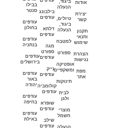
עודפים
ביגוד,
אודות
בבילו
הנעלה
סנטר
בילבונג
יצירת
עודפים
טיולים,
קשר
עודפים
ביגוד,
בחולון
דלתא
הנעלה
תקנון
עודפים
ותנאי
עודפים
למטבח
שימוש
בנתניה
מגה
ספורט
ספורט
הצהרת
עודפים
עודפים
נגישות
בירושלים
אופטיקה
נייק
ומשקפיים
מפת
עודפים
עודפים
אתר
באור
תינוקות
יהודה
קולומביה
עודפים
לבית
עודפים
ולגן
בחיפה
שופרא
עודפים
מוצרי
עודפים
חשמל
באילת
שילב
עודפים
הנעלה