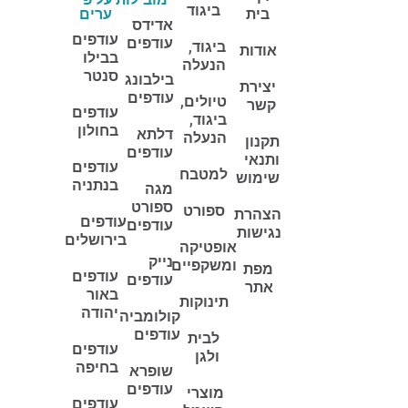
ביגוד
בית
ערים
אדידס
עודפים
עודפים
ביגוד,
אודות
בבילו
הנעלה
סנטר
בילבונג
יצירת
עודפים
טיולים,
קשר
עודפים
ביגוד,
בחולון
דלתא
הנעלה
תקנון
עודפים
ותנאי
עודפים
למטבח
שימוש
בנתניה
מגה
ספורט
ספורט
הצהרת
עודפים
עודפים
נגישות
בירושלים
אופטיקה
נייק
ומשקפיים
מפת
עודפים
עודפים
אתר
באור
תינוקות
יהודה
קולומביה
עודפים
לבית
עודפים
ולגן
בחיפה
שופרא
עודפים
מוצרי
עודפים