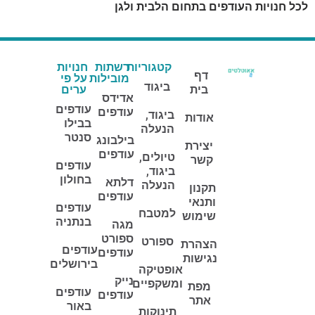
לכל חנויות העודפים בתחום הלבית ולגן
קטגוריות
רשתות
חנויות
דף
מובילות
על פי
ביגוד
בית
ערים
אדידס
עודפים
עודפים
ביגוד,
אודות
בבילו
הנעלה
סנטר
בילבונג
יצירת
עודפים
טיולים,
קשר
עודפים
ביגוד,
בחולון
דלתא
הנעלה
תקנון
עודפים
ותנאי
עודפים
למטבח
שימוש
בנתניה
מגה
ספורט
ספורט
הצהרת
עודפים
עודפים
נגישות
בירושלים
אופטיקה
נייק
ומשקפיים
מפת
עודפים
עודפים
אתר
באור
תינוקות