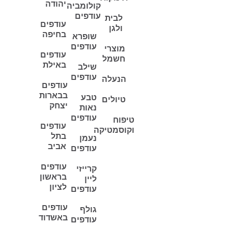
יהודה
קולומביה
עודפים
לבית
עודפים
ולגן
בחיפה
שופרא
עודפים
מוצרי
עודפים
חשמל
באילת
שילב
עודפים
הנעלה
עודפים
בבארות
טבע
טיולים
יצחק
נאות
עודפים
טיפוח
עודפים
וקוסמטיקה
בתל
נעמן
אביב
עודפים
עודפים
קרייזי
בראשון
ליין
לציון
עודפים
עודפים
גולף
באשדוד
עודפים