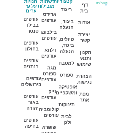
קטגוריות
רשתות
חנויות
דף
מובילות
על פי
ביגוד
בית
ערים
אדידס
עודפים
עודפים
ביגוד,
אודות
בבילו
הנעלה
סנטר
בילבונג
יצירת
עודפים
טיולים,
קשר
עודפים
ביגוד,
בחולון
דלתא
הנעלה
תקנון
עודפים
ותנאי
עודפים
למטבח
שימוש
בנתניה
מגה
ספורט
ספורט
הצהרת
עודפים
עודפים
נגישות
בירושלים
אופטיקה
נייק
ומשקפיים
מפת
עודפים
עודפים
אתר
באור
תינוקות
יהודה
קולומביה
עודפים
לבית
עודפים
ולגן
בחיפה
שופרא