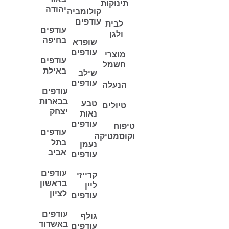
תינוקות
יהודה
קולומביה
עודפים
לבית
עודפים
ולגן
בחיפה
שופרא
עודפים
מוצרי
עודפים
חשמל
באילת
שילב
עודפים
הנעלה
עודפים
בבארות
טבע
טיולים
יצחק
נאות
עודפים
טיפוח
עודפים
וקוסמטיקה
בתל
נעמן
אביב
עודפים
עודפים
קרייזי
בראשון
ליין
לציון
עודפים
עודפים
גולף
באשדוד
עודפים