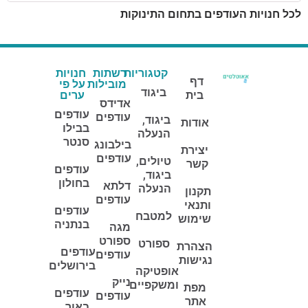
לכל חנויות העודפים בתחום התינוקות
קטגוריות
רשתות
חנויות
דף
מובילות
על פי
ביגוד
בית
ערים
אדידס
עודפים
עודפים
ביגוד,
אודות
בבילו
הנעלה
סנטר
בילבונג
יצירת
עודפים
טיולים,
קשר
עודפים
ביגוד,
בחולון
דלתא
הנעלה
תקנון
עודפים
ותנאי
עודפים
למטבח
שימוש
בנתניה
מגה
ספורט
ספורט
הצהרת
עודפים
עודפים
נגישות
בירושלים
אופטיקה
נייק
ומשקפיים
מפת
עודפים
עודפים
אתר
באור