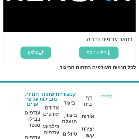
רנואר עודפים נתניה
מידע נוסף
טלפון
לכל חנויות העודפים בתחום הביגוד
קטגוריות
רשתות
חנויות
דף
מובילות
על פי
ביגוד
בית
ערים
אדידס
עודפים
עודפים
ביגוד,
אודות
בבילו
הנעלה
סנטר
בילבונג
יצירת
עודפים
טיולים,
קשר
עודפים