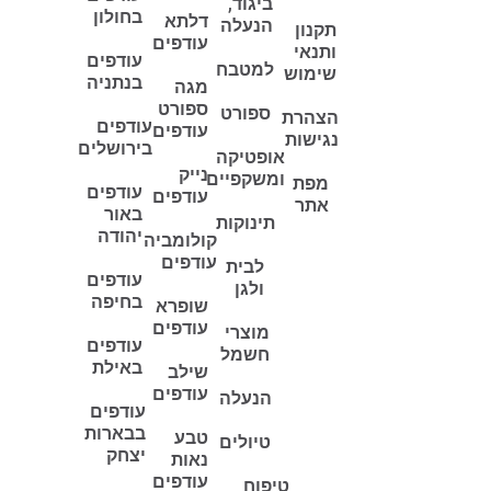
ביגוד,
בחולון
דלתא
הנעלה
תקנון
עודפים
ותנאי
עודפים
למטבח
שימוש
בנתניה
מגה
ספורט
ספורט
הצהרת
עודפים
עודפים
נגישות
בירושלים
אופטיקה
נייק
ומשקפיים
מפת
עודפים
עודפים
אתר
באור
תינוקות
יהודה
קולומביה
עודפים
לבית
עודפים
ולגן
בחיפה
שופרא
עודפים
מוצרי
עודפים
חשמל
באילת
שילב
עודפים
הנעלה
עודפים
בבארות
טבע
טיולים
יצחק
נאות
עודפים
טיפוח