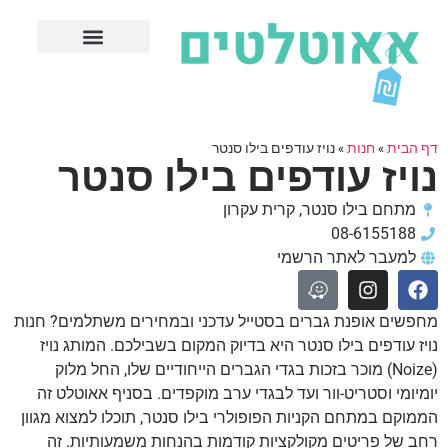
חנויות עודפים מובילות
ערים פופולריות
דף הבית
»
חנות
»
נויז עודפים בילו סנטר
נויז עודפים בילו סנטר
מתחם בילו סנטר, קרית עקרון
08-6155188
למעבר לאתר הרשמי
מחפשים אופנת גברים בסטייל עדכני ובמחירים משתלמים? חנות
נויז עודפים בילו סנטר היא בדיוק המקום בשבילכם. המותג נויז
(Noize) מוכר בזכות בגדי הגברים הייחודיים שלו, החל מלוק
יומיומי וסטריט-וור ועד לבגדי ערב מוקפדים. בסניף אאוטלט זה
הממוקם במתחם הקניות הפופולרי בילו סנטר, תוכלו למצוא מגוון
רחב של פריטים מקולקציות קודמות בהנחות משמעותיות. זה