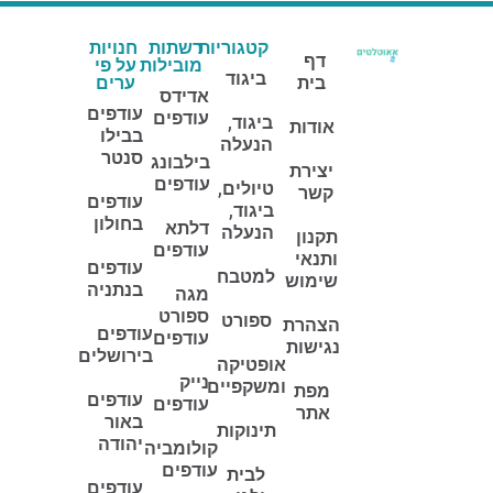
קטגוריות
רשתות
חנויות
דף
מובילות
על פי
ביגוד
בית
ערים
אדידס
עודפים
עודפים
ביגוד,
אודות
בבילו
הנעלה
סנטר
בילבונג
יצירת
עודפים
טיולים,
קשר
עודפים
ביגוד,
בחולון
דלתא
הנעלה
תקנון
עודפים
ותנאי
עודפים
למטבח
שימוש
בנתניה
מגה
ספורט
ספורט
הצהרת
עודפים
עודפים
נגישות
בירושלים
אופטיקה
נייק
ומשקפיים
מפת
עודפים
עודפים
אתר
באור
תינוקות
יהודה
קולומביה
עודפים
לבית
עודפים