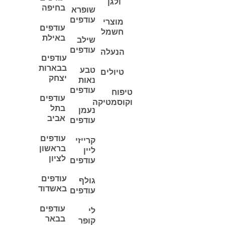
ולגן
בחיפה
שופרא
עודפים
מוצרי
עודפים
חשמל
באילת
שילב
עודפים
הנעלה
עודפים
בבארות
טבע
טיולים
יצחק
נאות
עודפים
טיפוח
עודפים
וקוסמטיקה
בתל
נעמן
אביב
עודפים
עודפים
קרייזי
בראשון
ליין
לציון
עודפים
עודפים
גולף
באשדוד
עודפים
עודפים
לי
בבאר
קופר