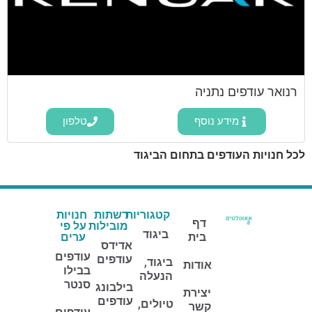
רנואר עודפים נתניה
מידע נוסף
טלפון
לכל חנויות העודפים בתחום הביגוד
קטגוריות
רשתות
חנויות
דף
מובילות
על פי
ביגוד
בית
ערים
אדידס
עודפים
עודפים
ביגוד,
אודות
בבילו
הנעלה
סנטר
בילבונג
יצירת
עודפים
טיולים,
קשר