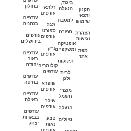
עודפים
ביגוד,
בחולון
דלתא
הנעלה
תקנון
עודפים
ותנאי
עודפים
למטבח
שימוש
בנתניה
מגה
ספורט
ספורט
הצהרת
עודפים
עודפים
נגישות
בירושלים
אופטיקה
נייק
ומשקפיים
מפת
עודפים
עודפים
אתר
באור
תינוקות
יהודה
קולומביה
עודפים
לבית
עודפים
ולגן
בחיפה
שופרא
עודפים
מוצרי
עודפים
חשמל
באילת
שילב
עודפים
הנעלה
עודפים
בבארות
טבע
טיולים
יצחק
נאות
עודפים