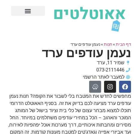
חנויות עודפים מובילות
ערים פופולריות
דף הבית
»
חנות
»
נעמן עודפים ערד
נעמן עודפים ערד
שמיר 11, ערד
073-2111446
למעבר לאתר הרשמי
מחפשים לחדש את המטבח בלי לשבור את הקופה? חנות נעמן
עודפים ערד מציעה לכם בדיוק את זה. בסניף האאוטלט הדרומי
תוכלו למצוא מבחר עצום של כלי בית וציוד בישול של המותג
המוכר והאהוב – הכל במחירי עודפים משתלמים במיוחד. החל
מסירים ומחבתות איכותיים, דרך מערכות אוכל יפהפיות לאירוח,
ועד אביזרי אפייה וגאדג'טים למטבח מעונות קודמות. זה המקום