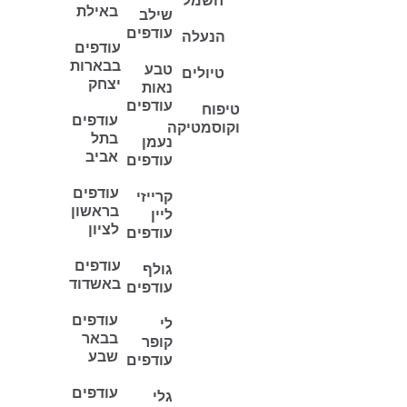
חשמל
באילת
שילב
עודפים
הנעלה
עודפים
בבארות
טבע
טיולים
יצחק
נאות
עודפים
טיפוח
עודפים
וקוסמטיקה
בתל
נעמן
אביב
עודפים
עודפים
קרייזי
בראשון
ליין
לציון
עודפים
עודפים
גולף
באשדוד
עודפים
עודפים
לי
בבאר
קופר
שבע
עודפים
עודפים
גלי