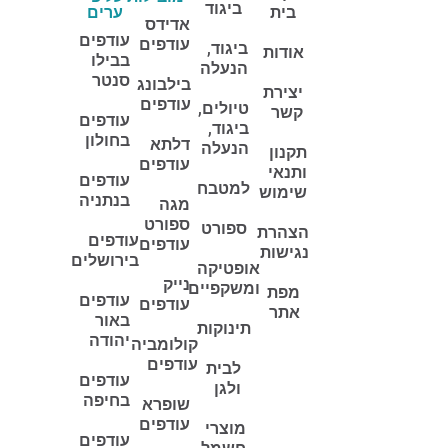
ביגוד
בית
ערים
אדידס
עודפים
עודפים
ביגוד,
אודות
בבילו
הנעלה
סנטר
בילבונג
יצירת
עודפים
טיולים,
קשר
עודפים
ביגוד,
בחולון
דלתא
הנעלה
תקנון
עודפים
ותנאי
עודפים
למטבח
שימוש
בנתניה
מגה
ספורט
ספורט
הצהרת
עודפים
עודפים
נגישות
בירושלים
אופטיקה
נייק
ומשקפיים
מפת
עודפים
עודפים
אתר
באור
תינוקות
יהודה
קולומביה
עודפים
לבית
עודפים
ולגן
בחיפה
שופרא
עודפים
מוצרי
עודפים