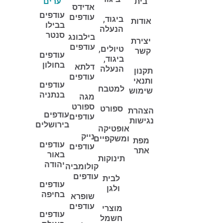
בית
ערים
אדידס
עודפים
עודפים
ביגוד,
אודות
בבילו
הנעלה
סנטר
בילבונג
יצירת
עודפים
טיולים,
קשר
עודפים
ביגוד,
בחולון
דלתא
הנעלה
תקנון
עודפים
ותנאי
עודפים
למטבח
שימוש
בנתניה
מגה
ספורט
ספורט
הצהרת
עודפים
עודפים
נגישות
בירושלים
אופטיקה
נייק
ומשקפיים
מפת
עודפים
עודפים
אתר
באור
תינוקות
יהודה
קולומביה
עודפים
לבית
עודפים
ולגן
בחיפה
שופרא
עודפים
מוצרי
עודפים
חשמל