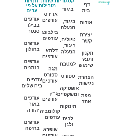
קטגוריות
רשתות
חנויות
דף
מובילות
על פי
ביגוד
בית
ערים
אדידס
עודפים
עודפים
ביגוד,
אודות
בבילו
הנעלה
סנטר
בילבונג
יצירת
עודפים
טיולים,
קשר
עודפים
ביגוד,
בחולון
דלתא
הנעלה
תקנון
עודפים
ותנאי
עודפים
למטבח
שימוש
בנתניה
מגה
ספורט
ספורט
הצהרת
עודפים
עודפים
נגישות
בירושלים
אופטיקה
נייק
ומשקפיים
מפת
עודפים
עודפים
אתר
באור
תינוקות
יהודה
קולומביה
עודפים
לבית
עודפים
ולגן
בחיפה
שופרא
עודפים