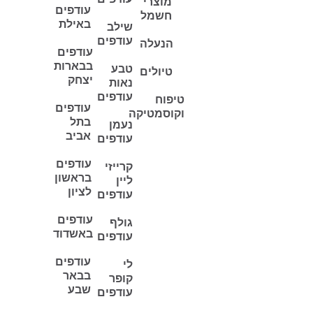
מוצרי
עודפים
חשמל
באילת
שילב
עודפים
הנעלה
עודפים
בבארות
טבע
טיולים
יצחק
נאות
עודפים
טיפוח
עודפים
וקוסמטיקה
בתל
נעמן
אביב
עודפים
עודפים
קרייזי
בראשון
ליין
לציון
עודפים
עודפים
גולף
באשדוד
עודפים
עודפים
לי
בבאר
קופר
שבע
עודפים