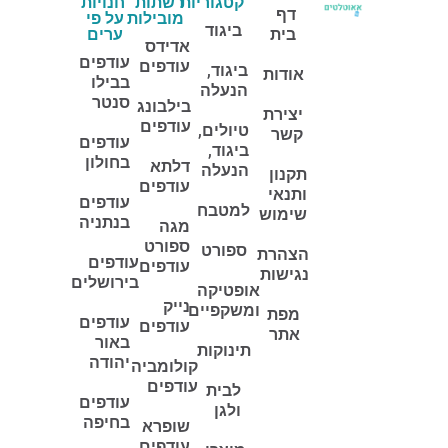
קטגוריות
רשתות
חנויות
דף
מובילות
על פי
ביגוד
בית
ערים
אדידס
עודפים
עודפים
ביגוד,
אודות
בבילו
הנעלה
סנטר
בילבונג
יצירת
עודפים
טיולים,
קשר
עודפים
ביגוד,
בחולון
דלתא
הנעלה
תקנון
עודפים
ותנאי
עודפים
למטבח
שימוש
בנתניה
מגה
ספורט
ספורט
הצהרת
עודפים
עודפים
נגישות
בירושלים
אופטיקה
נייק
ומשקפיים
מפת
עודפים
עודפים
אתר
באור
תינוקות
יהודה
קולומביה
עודפים
לבית
עודפים
ולגן
בחיפה
שופרא
עודפים