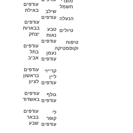
מוצרי
עודפים
חשמל
באילת
שילב
עודפים
הנעלה
עודפים
בבארות
טבע
טיולים
יצחק
נאות
עודפים
טיפוח
עודפים
וקוסמטיקה
בתל
נעמן
אביב
עודפים
עודפים
קרייזי
בראשון
ליין
לציון
עודפים
עודפים
גולף
באשדוד
עודפים
עודפים
לי
בבאר
קופר
שבע
עודפים