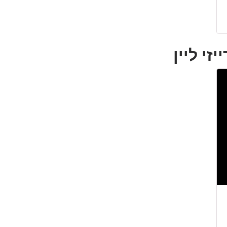
זי ליין