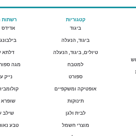
קטגוריות
רשתות מ
ביגוד
אדידס 
ביגוד, הנעלה
בילבונג
טיולים, ביגוד, הנעלה
דלתא ע
וש
למטבח
מגה ספור
ספורט
נייק ע
אופטיקה ומשקפיים
קולומביה
תינוקות
שופרא 
לבית ולגן
שילב ע
מוצרי חשמל
טבע נאות