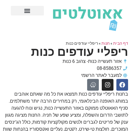
חנויות עודפים מובילות
ערים פופולריות
דף הבית
»
חנות
»
ריפליי עודפים כנות
ריפליי עודפים כנות
אזור תעשייה כנות- צהוב 6 כנות
08-8586357
למעבר לאתר הרשמי
בחנות ריפליי עודפים כנות תמצאו את כל מה שאתם אוהבים
במותג האופנה הבינלאומי, רק במחירים הרבה יותר משתלמים.
סניף האאוטלט ממוקם באזור התעשייה כנות, נגיש ונוח להגעה
לתושבי הדרום והשפלה, ומציע שפע של חניה. החנות מציגה מגוון
ענק של פריטים לגברים ולנשים מקולקציות קודמות, כולל הג'ינסים
המוכרים, חולצות טי-שירט, ז'קטים, נעליים ואקססוריז בהנחות שוות