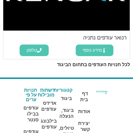
רנואר עודפים נתניה
מידע נוסף
טלפון
לכל חנויות העודפים בתחום הביגוד
קטגוריות
רשתות
חנויות
דף
מובילות
על פי
ביגוד
בית
ערים
אדידס
עודפים
עודפים
ביגוד,
אודות
בבילו
הנעלה
סנטר
בילבונג
יצירת
עודפים
טיולים,
קשר
עודפים