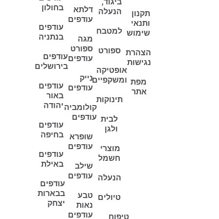
ביגוד,
בחולון
דלתא
הנעלה
תקנון
עודפים
ותנאי
עודפים
למטבח
שימוש
בנתניה
מגה
ספורט
ספורט
הצהרת
עודפים
עודפים
נגישות
בירושלים
אופטיקה
נייק
ומשקפיים
מפת
עודפים
עודפים
אתר
באור
תינוקות
יהודה
קולומביה
עודפים
לבית
עודפים
ולגן
בחיפה
שופרא
עודפים
מוצרי
עודפים
חשמל
באילת
שילב
עודפים
הנעלה
עודפים
בבארות
טבע
טיולים
יצחק
נאות
עודפים
טיפוח