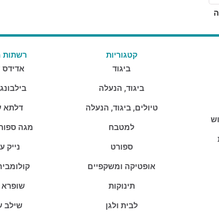
ה
קטגוריות
רשתות מ
ביגוד
אדידס 
ביגוד, הנעלה
בילבונג
טיולים, ביגוד, הנעלה
דלתא ע
וש
למטבח
מגה ספור
ספורט
נייק ע
אופטיקה ומשקפיים
קולומביה
תינוקות
שופרא 
לבית ולגן
שילב ע